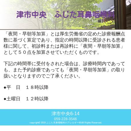
津市中央 ふじた耳鼻咽喉科
「夜間・早朝等加算」とは厚生労働省の定めた診療報酬点
数に基づく算定であり、指定の時間以降に受診される患者
様に関して、初診料または再診料に「夜間・早朝等加算」
として５０点を加算させていただくものです。
下記の時間帯に受付をされた場合は、診療時間内であって
も、また予約診療であっても「夜間・早朝等加算」の取り
扱いとなりますのでご了承ください。
●平 日 １８時以降
●土曜日 １２時以降
津市中央6-14
059-228-3546
copyright© 2019 ふじた耳鼻咽喉科のアレルギー科All Rights Reserved.